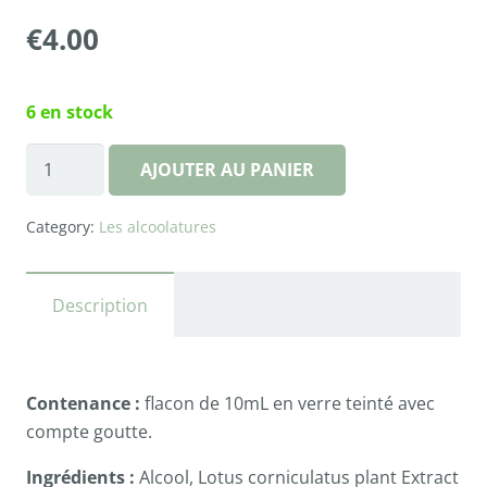
€
4.00
6 en stock
quantité
AJOUTER AU PANIER
de
Alcoolature
Category:
Les alcoolatures
de
Lotier
corniculé
Description
Contenance :
flacon de 10mL en verre teinté avec
compte goutte.
Ingrédients :
Alcool, Lotus corniculatus plant Extract