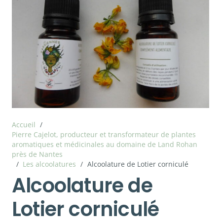
Accueil
/
Pierre Cajelot, producteur et transformateur de plantes
aromatiques et médicinales au domaine de Land Rohan
près de Nantes
/
Les alcoolatures
/
Alcoolature de Lotier corniculé
Alcoolature de
Lotier corniculé