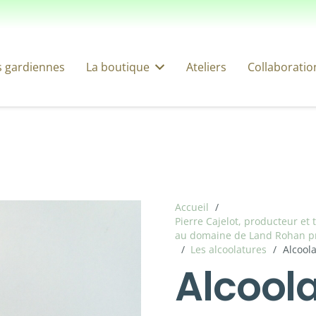
s gardiennes
La boutique
Ateliers
Collaboratio
Accueil
/
Pierre Cajelot, producteur et
au domaine de Land Rohan p
/
Les alcoolatures
/
Alcool
Alcool