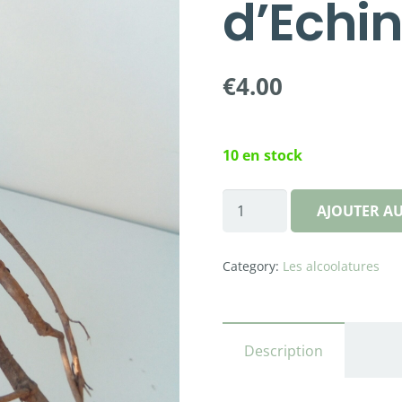
d’Echi
€
4.00
10 en stock
quantité
AJOUTER AU
de
Alcoolature
Category:
Les alcoolatures
d'Echinacée
Description