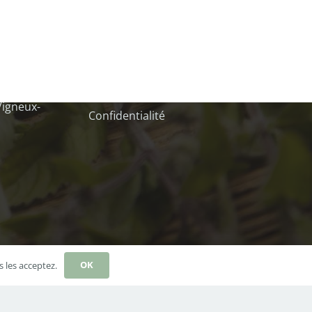
Mentions obligatoires
Mentions légales
il.com
Conditions générales de vente
igneux-
Confidentialité
OK
s les acceptez.