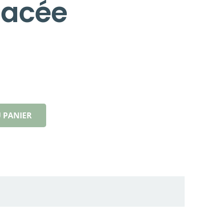
nacée
 PANIER