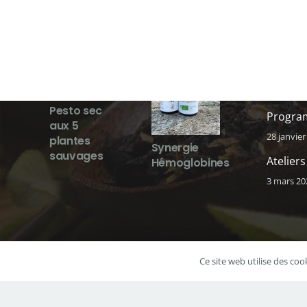
Nouveautés
Dernier
La sage
numéri
6 octobre
Pesto sec
Program
aux 5
28 janvier
plantes
Synergie
sauvages
Ateliers
Hémoglobines
3 mars 20
Ce site web utilise des coo