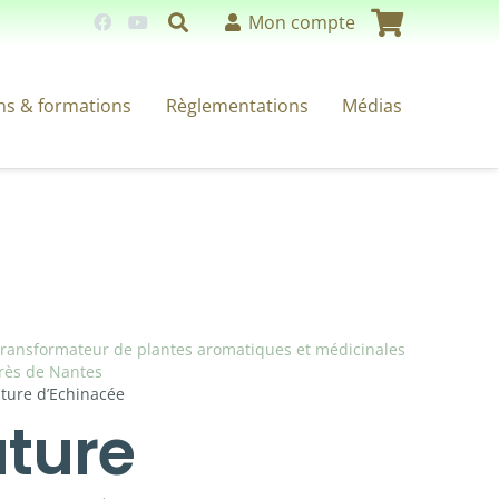
Mon compte
ns & formations
Règlementations
Médias
 transformateur de plantes aromatiques et médicinales
rès de Nantes
ature d’Echinacée
ature