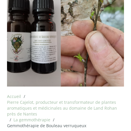
Accueil
/
Pierre Cajelot, producteur et transformateur de plantes
aromatiques et médicinales au domaine de Land Rohan
près de Nantes
/
La gemmothérapie
/
Gemmothérapie de Bouleau verruqueux