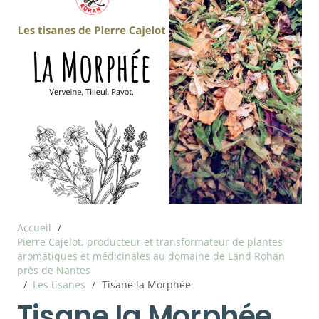
Accueil
/
Pierre Cajelot, producteur et transformateur de plantes
aromatiques et médicinales au domaine de Land Rohan
près de Nantes
/
Les tisanes
/
Tisane la Morphée
Tisane la Morphée