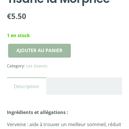
€
5.50
1 en stock
AJOUTER AU PANIER
quantité
de
Category:
Les tisanes
Tisane
la
Morphée
Description
Ingrédients et allégations :
Verveine : aide à trouver un meilleur sommeil, réduit