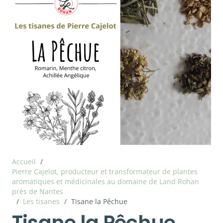
Accueil
/
Pierre Cajelot, producteur et transformateur de plantes
aromatiques et médicinales au domaine de Land Rohan
près de Nantes
/
Les tisanes
/
Tisane la Pêchue