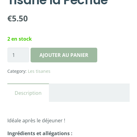
Tisane la Pêchue
€
5.50
2 en stock
quantité
AJOUTER AU PANIER
de
Tisane
Category:
Les tisanes
la
Pêchue
Description
Idéale après le déjeuner !
Ingrédients et allégations :