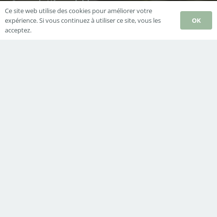
Synergie Hémoglobines
Ce site web utilise des cookies pour améliorer votre
OK
expérience. Si vous continuez à utiliser ce site, vous les
acceptez.
Derniers Articles
La sagesse des sauvages (livre numérique)
6 octobre 2025
Programme des ateliers 2025
28 janvier 2025
Ateliers et festival 2024
3 mars 2024
Contacts
pierre.cajelot@gmail.com
0679762310
Land Rohan 44360 Vigneux-de-Bretagne
Mentions obligatoires